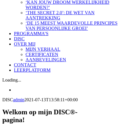
‘KAN JOUW DROOM WERKELIJKHEID
WORDEN?’
‘THE SECRET 2.0’: DE WET VAN
AANTREKKING
‘DE 15 MEEST WAARDEVOLLE PRINCIPES
VAN PERSOONLIJKE GROEI’
PROGRAMMA’S
DISC
OVER MIJ
MIJN VERHAAL
CERTIFICATEN
AANBEVELINGEN
CONTACT
LEERPLATFORM
Loading...
DISC
admin
2021-07-13T13:58:11+00:00
Welkom op mijn DISC®-
pagina!