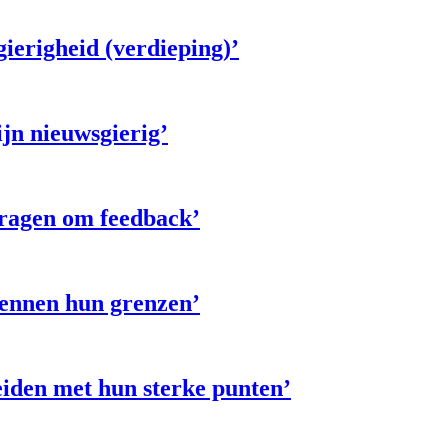
gierigheid (verdieping)’
ijn nieuwsgierig’
 vragen om feedback’
 kennen hun grenzen’
leiden met hun sterke punten’