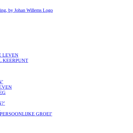
JE LEVEN
OL KEERPUNT
N’
LEVEN
WEG
?’
G
 PERSOONLIJKE GROEI’