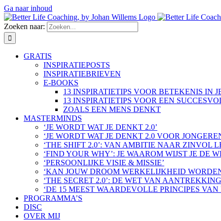
Ga naar inhoud
Zoeken naar:
GRATIS
INSPIRATIEPOSTS
INSPIRATIEBRIEVEN
E-BOOKS
13 INSPIRATIETIPS VOOR BETEKENIS IN 
13 INSPIRATIETIPS VOOR EEN SUCCESV
ZOALS EEN MENS DENKT
MASTERMINDS
‘JE WORDT WAT JE DENKT 2.0’
‘JE WORDT WAT JE DENKT 2.0 VOOR JONGERE
‘THE SHIFT 2.0’: VAN AMBITIE NAAR ZINVOL 
‘FIND YOUR WHY’: JE WAAROM WIJST JE DE 
‘PERSOONLIJKE VISIE & MISSIE’
‘KAN JOUW DROOM WERKELIJKHEID WORDEN
‘THE SECRET 2.0’: DE WET VAN AANTREKKIN
‘DE 15 MEEST WAARDEVOLLE PRINCIPES VAN
PROGRAMMA’S
DISC
OVER MIJ