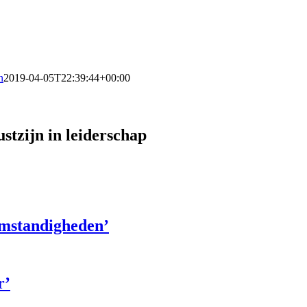
n
2019-04-05T22:39:44+00:00
zijn in leiderschap
omstandigheden’
r’