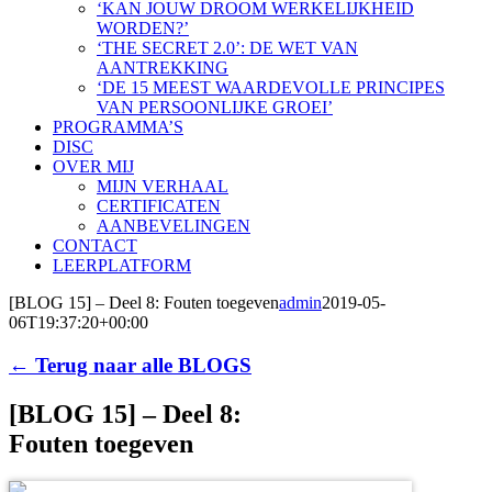
‘KAN JOUW DROOM WERKELIJKHEID
WORDEN?’
‘THE SECRET 2.0’: DE WET VAN
AANTREKKING
‘DE 15 MEEST WAARDEVOLLE PRINCIPES
VAN PERSOONLIJKE GROEI’
PROGRAMMA’S
DISC
OVER MIJ
MIJN VERHAAL
CERTIFICATEN
AANBEVELINGEN
CONTACT
LEERPLATFORM
[BLOG 15] – Deel 8: Fouten toegeven
admin
2019-05-
06T19:37:20+00:00
← Terug naar alle BLOGS
[BLOG 15] – Deel 8:
Fouten toegeven